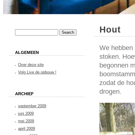
Hout
We hebben h
ALGEMEEN
stoken. Hoew
begonnen me
Over deze site
Volg Live de opbouw !
boomstammen
zodat de ho
drogen.
ARCHIEF
september 2009
juni 2009
mei 2009
april 2009